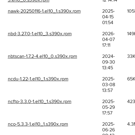
3.el10_0.s390x.rpm
12 14:14
nawk-20250116-1.el10_1.s390x.rpm
2025-
105
04-15
01:54
nbd-3.27.0-1.el10_3.s390x.rpm
2026-
149
04-07
17:11
nbtscan-1.7.2-4.el10_0.s390x.rpm
2024-
33
09-30
13:45
ncdu-1.22-1.el10_1.s390x.rpm
2025-
65
03-08
13:57
ncftp-3.3.0-1.el10_1.s390x.rpm
2025-
42
05-29
17:57
nco-5.3.3-1.el10_1.s390x.rpm
2025-
4.3
06-26