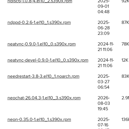
ndisc6-1.0.8-4.el10_2.s390x.rpm
2025-
92
09-01
04:48
ndppd-0.2.6-1.el10_1.s390x.rpm
2025-
87
06-28
23:09
neatvnc-0.9.0-1.el10_0.s390x.rpm
2024-11-
78
21 11:06
neatvnc-devel-0.9.0-1.el10_0.s390x.rpm
2024-11-
12K
21 11:06
needrestart-3.8-3.el10_1.noarch.rpm
2025-
83
03-27
06:54
neochat-26.04.3-1.el10_3.s390x.rpm
2026-
2.9
08-03
19:45
neon-0.35.0-1.el10_1.s390x.rpm
2025-
136
07-16