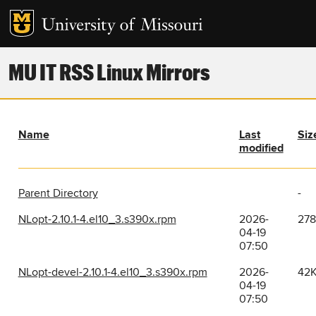
MU IT RSS Linux Mirrors
Name
Last
Siz
modified
Parent Directory
-
NLopt-2.10.1-4.el10_3.s390x.rpm
2026-
27
04-19
07:50
NLopt-devel-2.10.1-4.el10_3.s390x.rpm
2026-
42
04-19
07:50