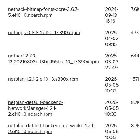
nethack-bitmap-fonts-core-3.6.7-
2024-
7.6
5.el10_0.noarch.rpm
09-13
16:16
nethogs-0.8.8-1.el10_1.s390x.rpm
2025-
47
04-02
09:15
netperf-2.7.0-
2025-
64
12.20210803git3bc455b.el10_1.s390x.rpm
03-03
22:49
netplan-1.2.1-2.el10_3.s390x.rpm
2026-
157
05-05
10:33
netplan-default-backend-
2026-
8.7
NetworkManager-1.2.1-
05-05
2.el10_3.noarch.rpm
10:33
netplan-default-backend-networkd-1.2.1-
2026-
8.7
2.el10_3.noarch.rpm
05-05
10:33