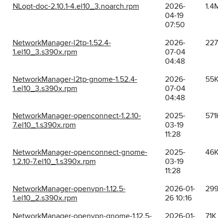
NLopt-doc-2.10.1-4.el10_3.noarch.rpm
2026-
1.4
04-19
07:50
NetworkManager-l2tp-1.52.4-
2026-
22
1.el10_3.s390x.rpm
07-04
04:48
NetworkManager-l2tp-gnome-1.52.4-
2026-
55
1.el10_3.s390x.rpm
07-04
04:48
NetworkManager-openconnect-1.2.10-
2025-
571
7.el10_1.s390x.rpm
03-19
11:28
NetworkManager-openconnect-gnome-
2025-
46
1.2.10-7.el10_1.s390x.rpm
03-19
11:28
NetworkManager-openvpn-1.12.5-
2026-01-
29
1.el10_2.s390x.rpm
26 10:16
NetworkManager-openvpn-gnome-1.12.5-
2026-01-
71K