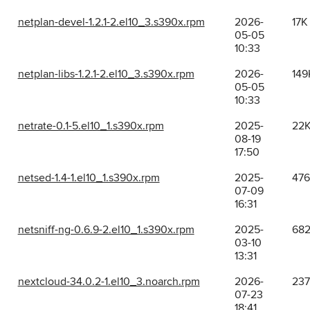
netplan-devel-1.2.1-2.el10_3.s390x.rpm
2026-
17K
05-05
10:33
netplan-libs-1.2.1-2.el10_3.s390x.rpm
2026-
149
05-05
10:33
netrate-0.1-5.el10_1.s390x.rpm
2025-
22
08-19
17:50
netsed-1.4-1.el10_1.s390x.rpm
2025-
47
07-09
16:31
netsniff-ng-0.6.9-2.el10_1.s390x.rpm
2025-
68
03-10
13:31
nextcloud-34.0.2-1.el10_3.noarch.rpm
2026-
23
07-23
18:41