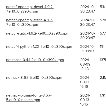
netcdf-openmpi-devel-4.9.2-
2024-10-
51K
7.el10_0.s390x.rpm
30 23:47
netcdf-openmpi-static-4.9.2-
2024-10-
57
7.el10_0.s390x.rpm
30 23:47
netcdf-static-4.9.2-7.el10_0.s390x.rpm
2024-10-
577
30 23:47
netcdf4-python-1.7.2-1.el10_0.s390x.rpm
2024-10-
11K
31 09:07
netconsd-0.4.1-2.el10_0.s390x.rpm
2024-
137
08-09
13:43
nethack-3.6.7-5.el10_0.s390x.rpm
2024-
2.1
09-13
16:16
nethack-bitmap-fonts-3.6.7-
2024-
17K
5.el10_0.noarch.rpm
09-13
16:16