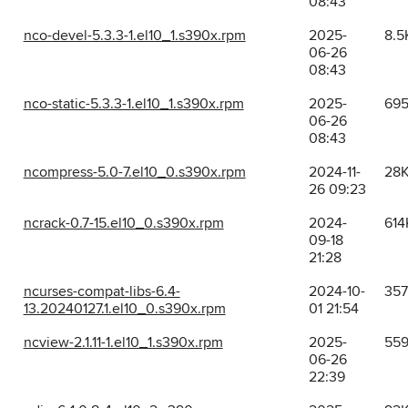
08:43
nco-devel-5.3.3-1.el10_1.s390x.rpm
2025-
8.5
06-26
08:43
nco-static-5.3.3-1.el10_1.s390x.rpm
2025-
69
06-26
08:43
ncompress-5.0-7.el10_0.s390x.rpm
2024-11-
28
26 09:23
ncrack-0.7-15.el10_0.s390x.rpm
2024-
614
09-18
21:28
ncurses-compat-libs-6.4-
2024-10-
35
13.20240127.1.el10_0.s390x.rpm
01 21:54
ncview-2.1.11-1.el10_1.s390x.rpm
2025-
55
06-26
22:39