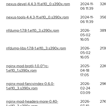
nexus-devel-4.4.3-11.el10_0.s390x.rpm
2024-11-
32
06 11:39
nexus-tools-4.4.3-11.el10_0.s390x.rpm
2024-11-
35
06 11:39
nfdump-1.7.8-1.el10_3.s390x.rpm
2026-
381
05-02
16:05
nfdump-libs-1.7.8-1.el10_3.s390x.rpm
2026-
213
05-02
16:05
nginx-mod-brotli-1.0.0~rc-
2025-
22
1.el10_1.s390x.rpm
04-18
17:05
nginx-mod-fancyindex-0.6.0-
2026-
29
1.el10_3.s390x.rpm
02-24
03:09
nginx-mod-headers-more-0.40-
2026-
27