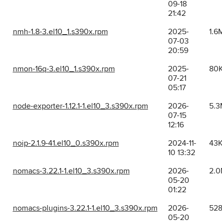
09-18
21:42
nmh-1.8-3.el10_1.s390x.rpm
2025-
1.6
07-03
20:59
nmon-16q-3.el10_1.s390x.rpm
2025-
80
07-21
05:17
node-exporter-1.12.1-1.el10_3.s390x.rpm
2026-
5.3
07-15
12:16
noip-2.1.9-41.el10_0.s390x.rpm
2024-11-
43
10 13:32
nomacs-3.22.1-1.el10_3.s390x.rpm
2026-
2.
05-20
01:22
nomacs-plugins-3.22.1-1.el10_3.s390x.rpm
2026-
52
05-20