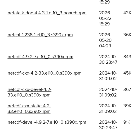
15:29
netatalk-doc-4.4.3-1.el10_3.noarch.rpm
2026-
43
05-22
15:29
netcat-1.238-1.el10_3.s390x.rpm
2026-
36
05-20
04:23
netcdf-4.9.2-7.el10_0.s390x.rpm
2024-10-
84
30 23:47
netcdf-cxx-4.2-33.el10_0.s390x.rpm
2024-10-
45
31 09:02
netcdf-cxx-devel-4.2-
2024-10-
36
33.el10_0.s390x.rpm
31 09:02
netcdf-cxx-static-4.2-
2024-10-
39
33.el10_0.s390x.rpm
31 09:02
netcdf-devel-4.9.2-7.el10_0.s390x.rpm
2024-10-
91K
30 23:47